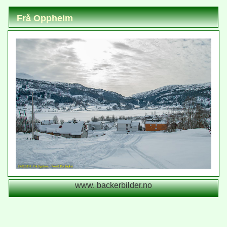
Frå Oppheim
www. backerbilder.no