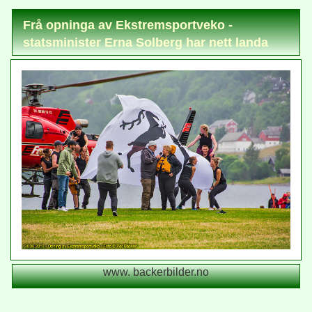
Frå opninga av Ekstremsportveko -
statsminister Erna Solberg har nett landa
www. backerbilder.no