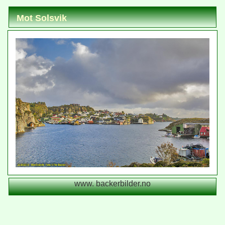
Mot Solsvik
www. backerbilder.no